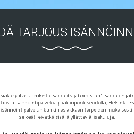
DÄ TARJOUS ISÄNNÖINN
 asiakaspalveluhenkistä isännöitsijätoimistoa? Isännöitsijä
taitoista isännöintipalvelua pääkaupunkiseudulla, Helsinki,
 isännöintipalvelun kunkin asiakkaan tarpeiden mukaisesti
selkeät, eivätkä sisällä yllättäviä lisäkuluja.