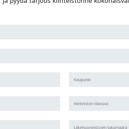
 ja pyydä tarjous kiinteistönne kokonaisva