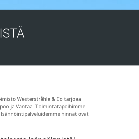
ISTÄ
toimisto Westerstråhle & Co tarjoaa
 Espoo ja Vantaa. Toimintatapoihimme
. Isännöintipalveluidemme hinnat ovat