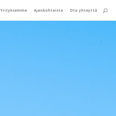
Yrityksemme
Ajankohtaista
Ota yhteyttä