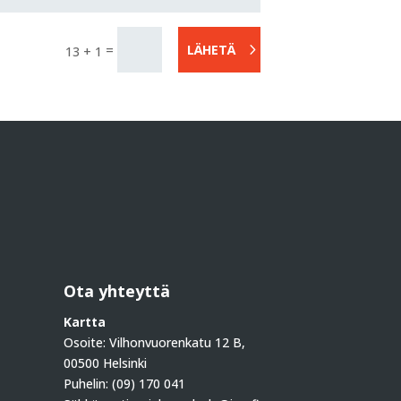
=
LÄHETÄ
13 + 1
Ota yhteyttä
Kartta
Osoite:
Vilhonvuorenkatu 12 B,
00500 Helsinki
Puhelin: (09) 170 041