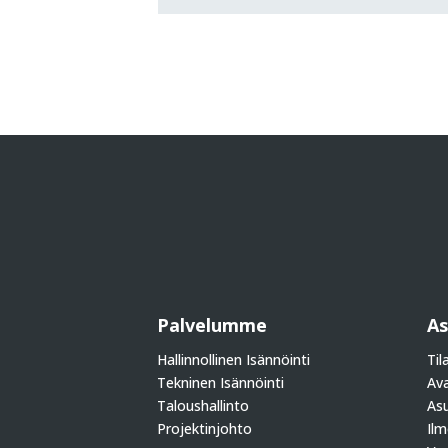
Palvelumme
As
Hallinnollinen Isännöinti
Til
Tekninen Isännöinti
Ava
Taloushallinto
As
Projektinjohto
Ilm