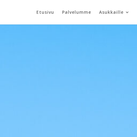
Etusivu
Palvelumme
Asukkaille